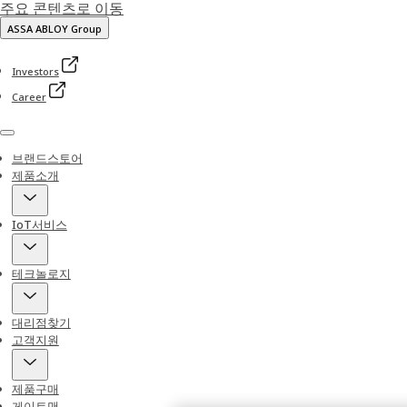
주요 콘텐츠로 이동
ASSA ABLOY Group
Investors
Career
Menu
브랜드스토어
제품소개
IoT서비스
테크놀로지
대리점찾기
고객지원
제품구매
게이트맨