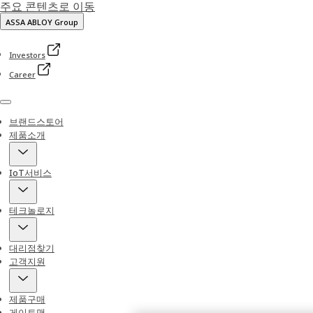
주요 콘텐츠로 이동
ASSA ABLOY Group
Investors
Career
Menu
브랜드스토어
제품소개
IoT서비스
테크놀로지
대리점찾기
고객지원
제품구매
게이트맨